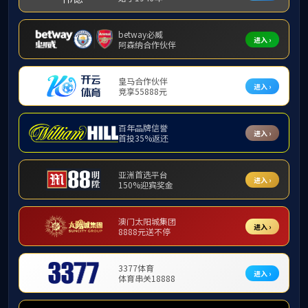
各班班级代表参加本次会议
BEATS365官网
BEATS365官网
发布时间： 2025年09月30日
17:05
点击：
公司于9月29日在五合校区8栋B座202学术报
告厅召开学院2025年国庆节、中秋节放假员工安全
教育会议，公司副经理邱尹，学院辅导员韦旖扬、
黄业毅、王玉香、李夏彤，以及各团学代表、各班
班级代表参加本次会议。