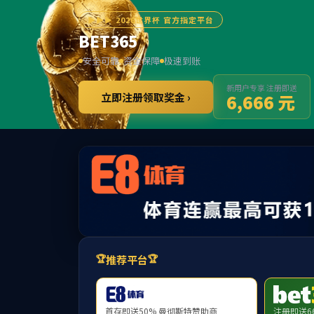
BE
首页
公司概况
党建工作
团队队
BEATS365官网
/
党建工作
/
广西党建工作标杆
马克思主