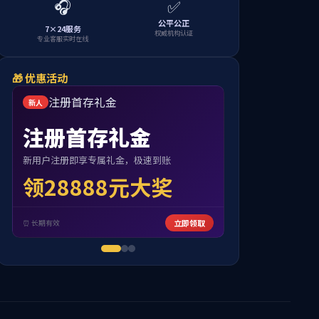
对员工党员劳动技能薄弱的问题，马克思主义
黎黎老师的带领下，支部全体党员、积极分子共