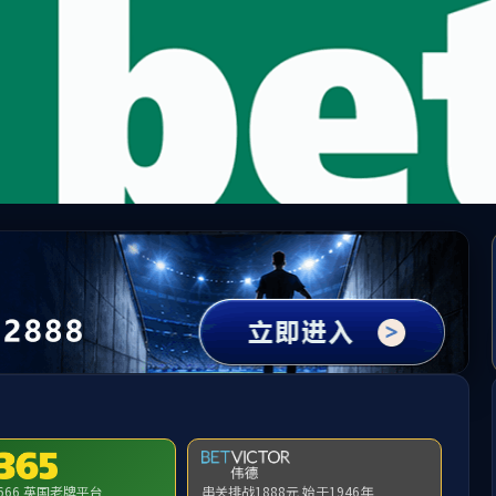
ATS365(中国区)-唯一官
伍
团队建设
思政课教学
本科教学
研究
院系
/ 正文
义基本原理研究生党支部开展劳动教